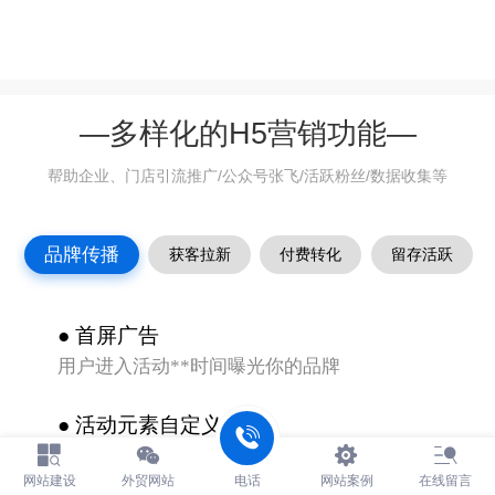
—
多样化的H5营销功能
—
帮助企业、门店引流推广/公众号张飞/活跃粉丝/数据收集等
品牌传播
获客拉新
付费转化
留存活跃
● 首屏广告
用户进入活动**时间曝光你的品牌
● 活动元素自定义
嵌入你的品牌元素，自定义音乐、活动奖品说明、
分数单位
网站建设
外贸网站
电话
网站案例
在线留言